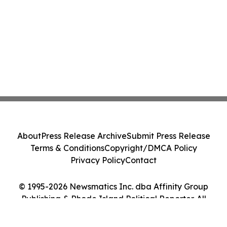
About
Press Release Archive
Submit Press Release
Terms & Conditions
Copyright/DMCA Policy
Privacy Policy
Contact
© 1995-2026 Newsmatics Inc. dba Affinity Group
Publishing & Rhode Island Political Reporter. All
Rights Reserved.