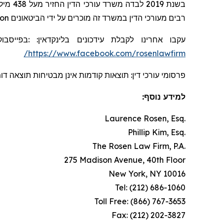
בשנת 2019 לבדה משרד עורכי הדין החזיר מעל 438 מיליון דולרים למשקיעים. בשנת 2020, השותף המייסד לורנס רוזן הוכרז על ידי חברת
on
רבים מעורכי הדין במשרד זה מוכרים על ידי הביטאונים
בפייסבוק
:
:
בלינקדאין
עידכונים
עקבו אחרינו לקבלת
https://www.facebook.com/rosenlawfirm/
פרסומי עורכי דין: תוצאות קודמות אינן מבטיחות תוצאה ד.
למידע נוסף:
Laurence Rosen, Esq.
Phillip Kim, Esq.
The Rosen Law Firm, P.A.
275 Madison Avenue, 40th Floor
New York, NY 10016
Tel: (212) 686-1060
Toll Free: (866) 767-3653
Fax: (212) 202-3827