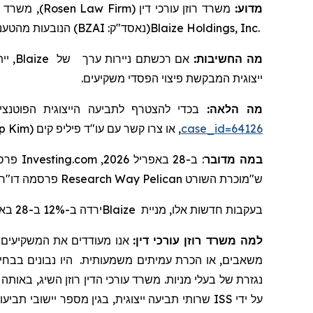
משרד עורכ
Rosen Law Firm
משרד רוזן עורכי דין (
מדוע:
מהטענ
הנובעות
)
BZAI
(נאסד"ק:
Blaize Holdings, Inc.
יי.
Blaize
של
ניירות ערך
אם רכשתם
מה החשיבות:
ייצוגית המבקשת פיצוי הפסדי משקיעים.
מה הלאה:
בכדי להצטרף לתביעה הייצוגית הפוטנצ
ip Kim
, או צרו קשר עם עו"ד פיליפ קים (
case_id=64126
ב-28 באפריל 2026, Investing.com פרסם מאמר שכותרתו "מניית
:
במה מדובר
ח 
"
פרסמה דו
Research
Way
Pelican
השורט
ש"מוכרת
ירדה ב-12% ב-28 באפריל 2026.
Blaize
בעקבות חדשות אלו, מניית
למה משרד רוזן עורכי דין:
אנו מעודדים את המשקיעים ל,
משאבים, או הכרת עמיתים משמעותית. היו נבונים בבחירת ע
נגזרת של בעלי מניות. משרד עורכי הדין רוזן השיג
באותה ע,
ISS
על ידי