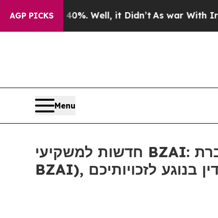
ound 40%. Well, it Didn’t
As war With Iran Dro
AGP PICKS
Menu
חדשות למשקיעי BZAI: אם סבלתם הפסדים בחברת Blaize Holdings, Inc (נאסד"ק:
BZAI), גע לזכויותיכם