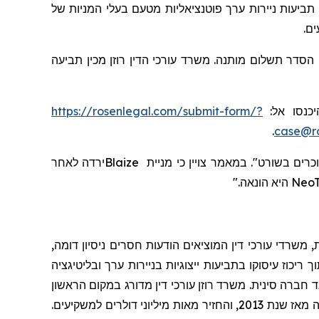
 תביעות
ניירות ערך פוטנציאליות מטעם בעלי המניות
של
ים
,  הסדר תשלום מותנה
משרד עורכי הדין רוזן מכין תביעה
https://rosenlegal.com/submit-form/?
, כנסו אל
.
case@ro
ירדה לאחר
Blaize
כי מניית
צויין
במאמר
.
וכרים בשורט
היא הונאה."
NeoT
 משרדי עורכי דין המוציאים הודעות חסרים ניסיון דומה
יכוז עיסוקו בתביעות ייצוגיות בניירות ערך ובליטיגציה
 חברה סינית. משרד רוזן עורכי דין מדורג במקום הראשון
שרותי תביעה ייצוגית, בגין מספר יישובי תביעות ייצוגיות בשנת 2017. המשרד מדורג בין ארבעת הראשונים מדי שנה מאז שנת 2013, והחזיר מאות מיליוני דולרים למשקיעים.