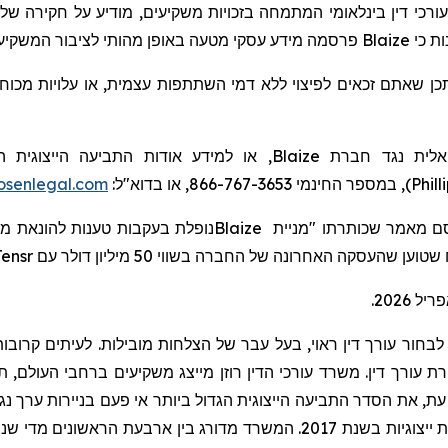
), י דין בינלאומי
המתמחה
בזכויות משקיעים,
מודיע על חקירה של
פרסמה מידע עסקי מטעה באופן מהותי לציבור המשקיע.
Blaize
כי
ות
תכן שאתם זכאים לפיצוי ללא דמי השתתפות עצמית, או עלויות מכוח
או למידע אודות התביעה הייצוגית הי:
Blaize
יאלית נגד חברת
senlegal.com
), במספר החינמי 866-767-3653, או בדוא"ל:
Phill
נופלת בעקבות טענות להונאת מ"
Blaize
ensr
שטוען שהעסקה האחרונה של החברה בשווי 50 מיליון דולר עם
בחור עורך דין ראוי, בעל עבר של הצלחות מובילות. לעיתים קרובות,
ורך דין. משרד עורכי הדין רוזן מייצג משקיעים ברחבי העולם, תוך ר
, ת
את הסדר התביעה הייצוגית הגדול ביותר אי פעם בניירות ערך נגד